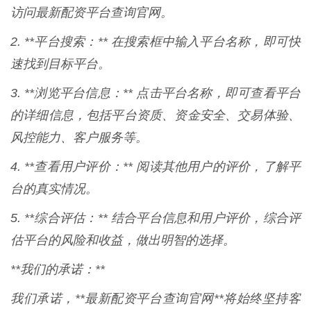
访问最新配资平台查询官网。
2. **平台搜索：** 在搜索框中输入平台名称，即可快
速找到目标平台。
3. **浏览平台信息：** 点击平台名称，即可查看平台
的详细信息，包括平台资质、资金安全、交易体验、
风控能力、客户服务等。
4. **查看用户评价：** 阅读其他用户的评价，了解平
台的真实情况。
5. **综合评估：** 结合平台信息和用户评价，综合评
估平台的风险和收益，做出明智的选择。
**我们的承诺：**
我们承诺，**最新配资平台查询官网**将始终坚持客