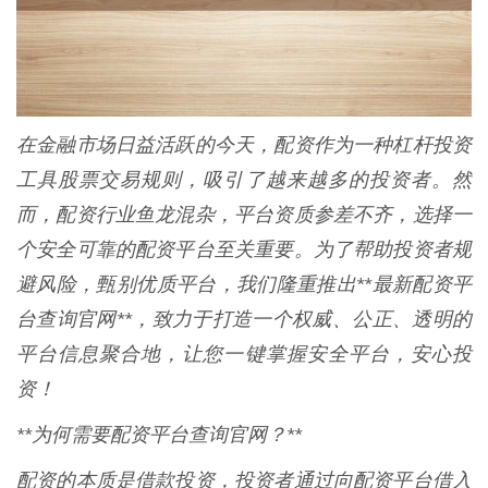
在金融市场日益活跃的今天，配资作为一种杠杆投资
工具股票交易规则，吸引了越来越多的投资者。然
而，配资行业鱼龙混杂，平台资质参差不齐，选择一
个安全可靠的配资平台至关重要。为了帮助投资者规
避风险，甄别优质平台，我们隆重推出**最新配资平
台查询官网**，致力于打造一个权威、公正、透明的
平台信息聚合地，让您一键掌握安全平台，安心投
资！
**为何需要配资平台查询官网？**
配资的本质是借款投资，投资者通过向配资平台借入