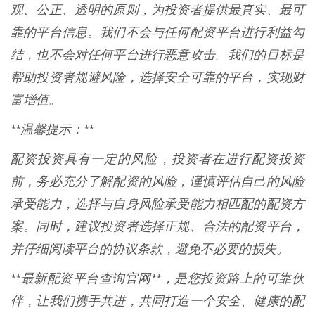
观、公正、透明的原则，为投资者提供最真实、最可
靠的平台信息。我们不会与任何配资平台进行利益勾
结，也不会对任何平台进行恶意攻击。我们的目标是
帮助投资者规避风险，选择安全可靠的平台，实现财
富增值。
**温馨提示：**
配资投资具有一定的风险，投资者在进行配资投资
前，务必充分了解配资的风险，谨慎评估自己的风险
承受能力，选择与自身风险承受能力相匹配的配资方
案。同时，建议投资者选择正规、合法的配资平台，
并仔细阅读平台的协议条款，避免不必要的损失。
**最新配资平台查询官网**，是您投资路上的可靠伙
伴，让我们携手共进，共同打造一个安全、健康的配