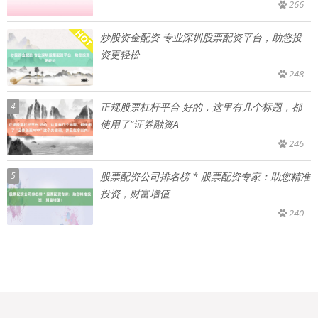
266
炒股资金配资 专业深圳股票配资平台，助您投
资更轻松
248
4
正规股票杠杆平台 好的，这里有几个标题，都
使用了“证券融资A
246
5
股票配资公司排名榜 * 股票配资专家：助您精准
投资，财富增值
240