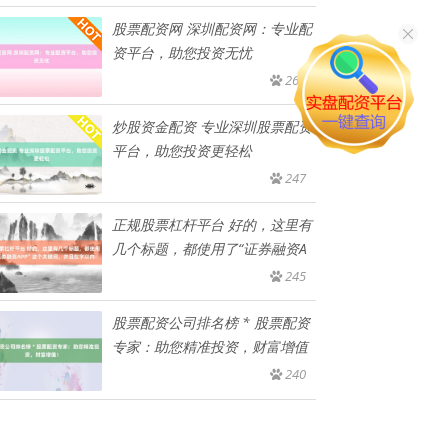
股票配资网 深圳配资网：专业配
资平台，助您投资无忧
266
炒股资金配资 专业深圳股票配资
平台，助您投资更轻松
247
正规股票杠杆平台 好的，这里有
几个标题，都使用了“证券融资A
245
股票配资公司排名榜 * 股票配资
专家：助您精准投资，财富增值
240