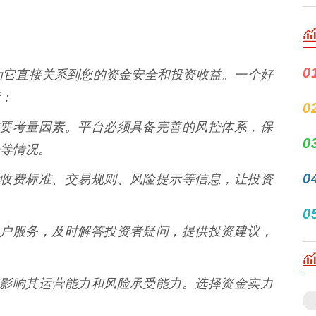
0
为它直接关系到您的资金安全和投资收益。一个好
：
0
台的首要考量因素。平台必须具备完善的风控体系，保
0
等情况。
0
地展示收费标准、交易规则、风险提示等信息，让投资
0
业的客户服务，及时解答投资者疑问，提供投资建议，
力直接影响其运营能力和风险承受能力。选择资金实力