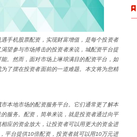
机遇手机股票配资，实现财富增值，是每个投资者
又渴望参与市场搏击的投资者来说，城配资平台提
可能。然而，面对市场上琳琅满目的配资平台，如
成为了摆在投资者面前的一道难题。本文将为您精
城市本地市场的配资服务平台。它们通常更了解本
性的服务。配资，简单来说，就是投资者通过向平
供相应的资金放大，让投资者可以用更大的资金进
，平台提供10倍配资，投资者就可以用10万元进