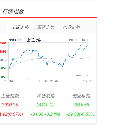
行情指数
上证走势
深证走势
创业走势
上证指数
深证成指
创业板指
3900.35
14110.12
3515.56
1.92
(0.57%)
-34.08
(-0.24%)
-19.58
(-0.55%)