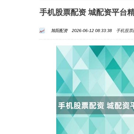
手机股票配资 城配资平台
手机股票
旭阳配资
2026-06-12 08:33:38