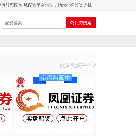
手机股票配资 城配资平台精选，助您把握投资先机！
配资搜索
更多配资平台