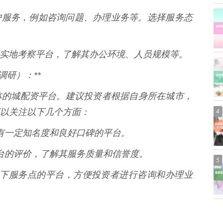
台的客户服务，例如咨询问题、办理业务等。选择服务态
，可以实地考察平台，了解其办公环境、人员规模等。
调研）：**
体的城配资平台。建议投资者根据自身所在城市，
以关注以下几个方面：
4
地具有一定知名度和良好口碑的平台。
对平台的评价，了解其服务质量和信誉度。
5
设有线下服务点的平台，方便投资者进行咨询和办理业