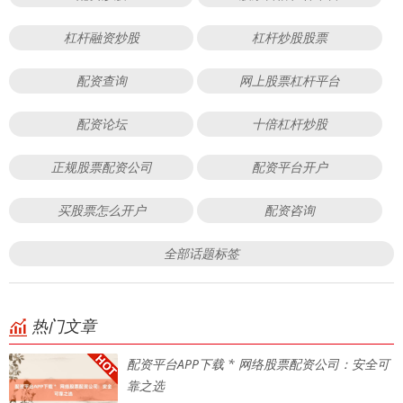
杠杆融资炒股
杠杆炒股股票
配资查询
网上股票杠杆平台
配资论坛
十倍杠杆炒股
正规股票配资公司
配资平台开户
买股票怎么开户
配资咨询
全部话题标签
热门文章
配资平台APP下载 * 网络股票配资公司：安全可
靠之选