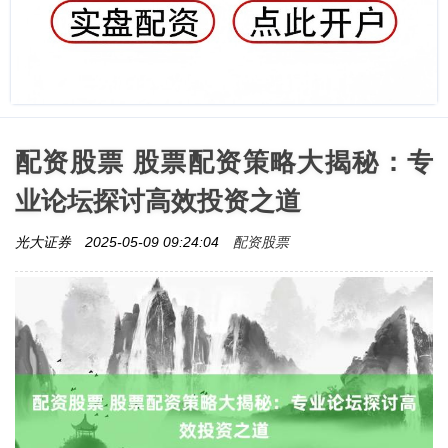
配资股票 股票配资策略大揭秘：专
业论坛探讨高效投资之道
配资股票
光大证券
2025-05-09 09:24:04