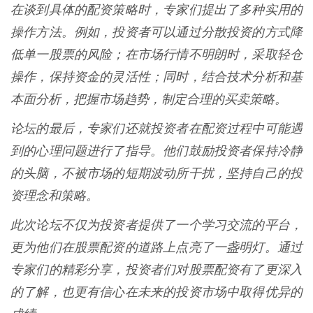
在谈到具体的配资策略时，专家们提出了多种实用的
操作方法。例如，投资者可以通过分散投资的方式降
低单一股票的风险；在市场行情不明朗时，采取轻仓
操作，保持资金的灵活性；同时，结合技术分析和基
本面分析，把握市场趋势，制定合理的买卖策略。
论坛的最后，专家们还就投资者在配资过程中可能遇
到的心理问题进行了指导。他们鼓励投资者保持冷静
的头脑，不被市场的短期波动所干扰，坚持自己的投
资理念和策略。
此次论坛不仅为投资者提供了一个学习交流的平台，
更为他们在股票配资的道路上点亮了一盏明灯。通过
专家们的精彩分享，投资者们对股票配资有了更深入
的了解，也更有信心在未来的投资市场中取得优异的