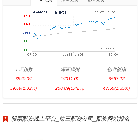
上证指数
深证成指
创业板指
3940.04
14311.01
3563.12
39.69
(1.02%)
200.89
(1.42%)
47.56
(1.35%)
股票配资线上平台_前三配资公司_配资网站排名