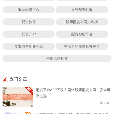
股票融资平台
在线配资炒股
配资软件
股票配资公司排名榜
配资开户
配资炒股平台
专业股票配资利息
有实力的股票杠杆平台
全部话题标签
热门文章
配资平台APP下载 * 网络股票配资公司：安全可
靠之选
290