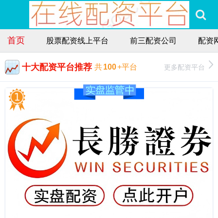
首页
股票配资线上平台
前三配资公司
配资
十大配资平台推荐
更多配资平台
共
100
+平台