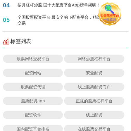
04
按月杠杆炒股 国十大配资平台App榜单揭晓！
全国股票配资平台 最安全的TF配资平台：精选推荐，安心
05
交易
标签列表
股票网络交易平台
网络炒股杠杆平台
配资网站
安全配资
股票配资代理
线上股票配资门户
股票配资app
正规的股票杠杆平台
配资软件
线上配资
国内配资平台排名
在线股票交易平台