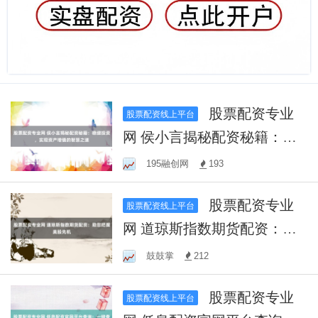
股票配资专业
股票配资线上平台
网 侯小言揭秘配资秘籍：稳
健投资，实现资产增值的智
195融创网
193
慧之道
股票配资专业
股票配资线上平台
网 道琼斯指数期货配资：助
您把握美股先机
鼓鼓掌
212
股票配资专业
股票配资线上平台