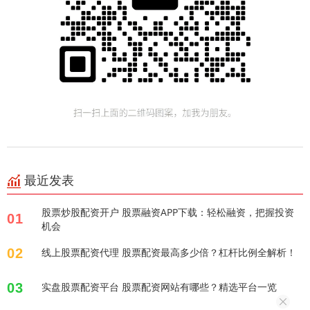
最近发表
股票炒股配资开户 股票融资APP下载：轻松融资，把握投资
01
机会
02
线上股票配资代理 股票配资最高多少倍？杠杆比例全解析！
03
实盘股票配资平台 股票配资网站有哪些？精选平台一览