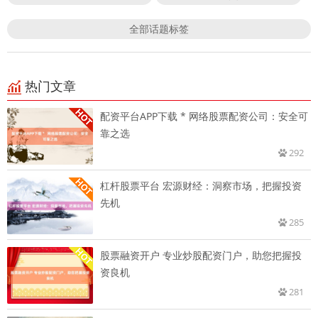
全部话题标签
热门文章
配资平台APP下载 * 网络股票配资公司：安全可
靠之选
292
杠杆股票平台 宏源财经：洞察市场，把握投资
先机
285
股票融资开户 专业炒股配资门户，助您把握投
资良机
281