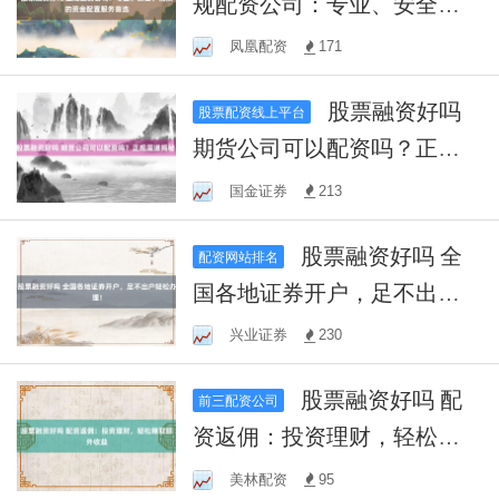
规配资公司：专业、安全、
高效的资金配置服务首选
凤凰配资
171
股票融资好吗
股票配资线上平台
期货公司可以配资吗？正规
渠道揭秘！
国金证券
213
股票融资好吗 全
配资网站排名
国各地证券开户，足不出户
轻松办理！
兴业证券
230
股票融资好吗 配
前三配资公司
资返佣：投资理财，轻松赚
取额外收益
美林配资
95