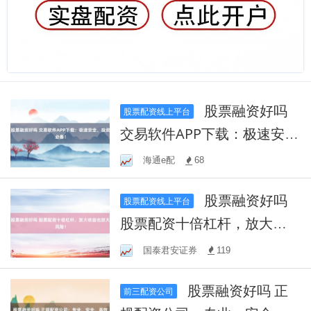
股票融资好吗
股票配资线上平台
交易软件APP下载：极速安
全，投资必备！
海通e配
68
股票融资好吗
股票配资线上平台
股票配资十倍杠杆，放大收
益也放大风险！
国泰君安证券
119
股票融资好吗 正
前三配资公司