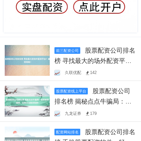
股票配资公司排名
前三配资公司
榜 寻找最大的场外配资平
台？谨防风险！
久联优配
142
股票配资公司
股票配资线上平台
排名榜 揭秘点点牛骗局：投
资者需谨慎，远离非法集资
九龙证券
179
陷阱！
股票配资公司排名
配资网站排名