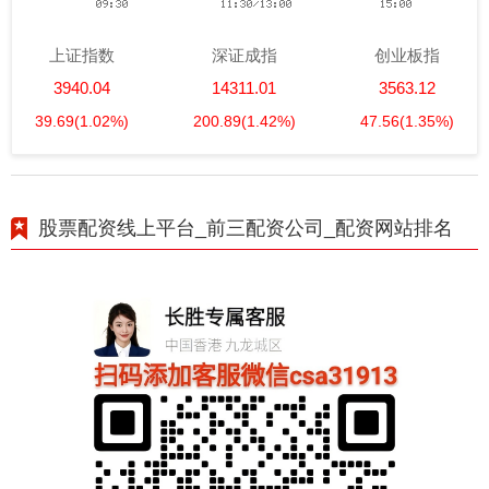
上证指数
深证成指
创业板指
3940.04
14311.01
3563.12
39.69
(1.02%)
200.89
(1.42%)
47.56
(1.35%)
股票配资线上平台_前三配资公司_配资网站排名