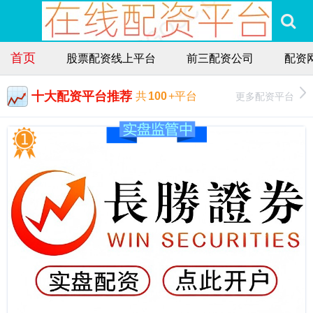
首页
股票配资线上平台
前三配资公司
配资
十大配资平台推荐
更多配资平台
共
100
+平台