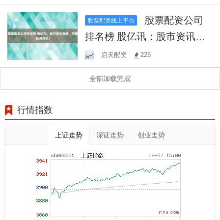
股票配资公司
股票配资线上平台
排名榜 股亿讯：股市资讯速
递，把握投资先机！
启天配资
225
全部加载完成
行情指数
上证走势
深证走势
创业走势