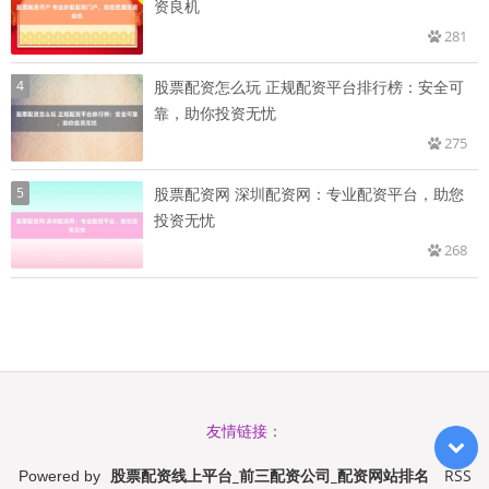
资良机
281
4
股票配资怎么玩 正规配资平台排行榜：安全可
靠，助你投资无忧
275
5
股票配资网 深圳配资网：专业配资平台，助您
投资无忧
268
友情链接：
股票配资线上平台_前三配资公司_配资网站排名
RSS
Powered by